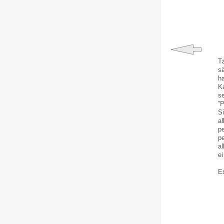
T
s
h
K
s
”P
Si
a
p
p
al
ei
Es