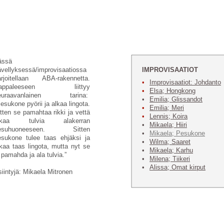
ässä
ävellyksessä/improvisaatiossa
IMPROVISAATIOT
arjoitellaan ABA-rakennetta.
•
Improvisaatiot: Johdanto
appaleeseen liittyy
•
Elsa; Hongkong
euraavanlainen tarina:
•
Emilia; Glissandot
esukone pyörii ja alkaa lingota.
•
Emilia; Meri
tten se pamahtaa rikki ja vettä
•
Lennis; Koira
lkaa tulvia alakerran
•
Mikaela; Hiiri
esuhuoneeseen. Sitten
•
Mikaela; Pesukone
esukone tulee taas ehjäksi ja
•
Wilma; Saaret
kaa taas lingota, mutta nyt se
•
Mikaela; Karhu
 pamahda ja ala tulvia.”
•
Milena; Tiikeri
•
Alissa; Omat kirput
iintyjä: Mikaela Mitronen